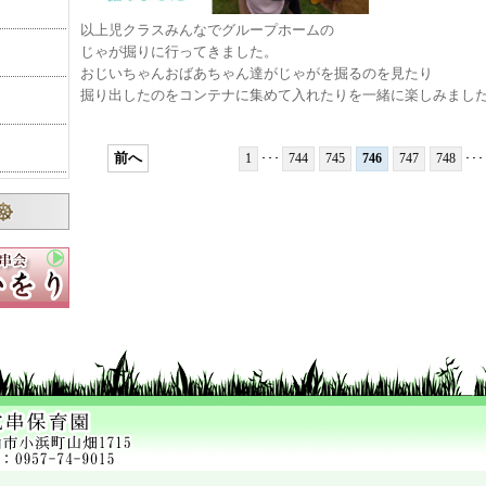
以上児クラスみんなでグループホームの
じゃが掘りに行ってきました。
おじいちゃんおばあちゃん達がじゃがを掘るのを見たり
掘り出したのをコンテナに集めて入れたりを一緒に楽しみまし
前へ
1
･･･
744
745
746
747
748
･･･
り
遠足
た