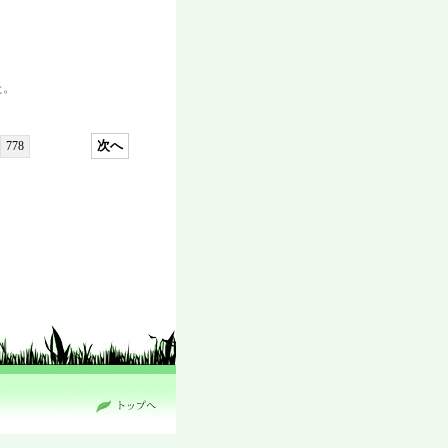
た。
次へ
778