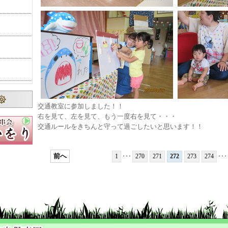
交通教室に参加しました！！
右を見て、左を見て、もう一度右を見て・・・
り
交通ルールをきちんと守って過ごしたいと思います！！
遠足
前へ
1
･･･
270
271
272
273
274
･･･
た