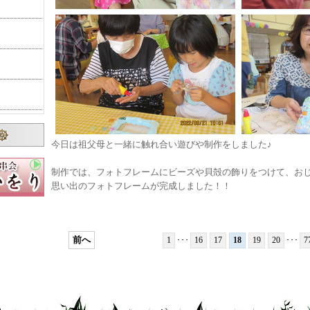
今日は祖父母と一緒に触れ合い遊びや制作をしました♪
り
制作では、フォトフレームにビーズや貝殻の飾りをつけて、お
思い出のフォトフレームが完成しました！！
遠足
前へ
1
･･･
16
17
18
19
20
･･･
7
た