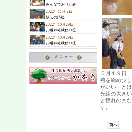
みんなでおりがみ!
2022年11月 2日
駅伝の応援
2022年10月29日
八幡神社秋祭り②
2022年10月29日
八幡神社秋祭り①
2022年10月27日
10月のお誕生会
2022年10月23日
諏訪の池神社秋祭り
５月１９日、
2022年10月22日
袴を締め少し
ひまわりクラブ 遠足
がいい」とほ
2022年10月19日
光組の大きい
交通教室
と憧れのまな
2022年10月 7日
す。
2歳児1歳児の遊び
2022年10月 4日
可愛い子み～つけた
前へ
2022年10月 1日