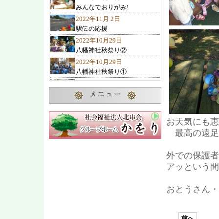
みんなでおりがみ!
2022年11月 2日
駅伝の応援
2022年10月29日
八幡神社秋祭り②
2022年10月29日
八幡神社秋祭り①
2022年10月27日
10月のお誕生会
2022年10月23日
諏訪の池神社秋祭り
お天気にも恵
2022年10月22日
最高の遠足
ひまわりクラブ 遠足
2022年10月19日
外での保護者
交通教室
アッという間
2022年10月 7日
2歳児1歳児の遊び
おとうさん・
2022年10月 4日
可愛い子み～つけた
2022年10月 1日
前へ