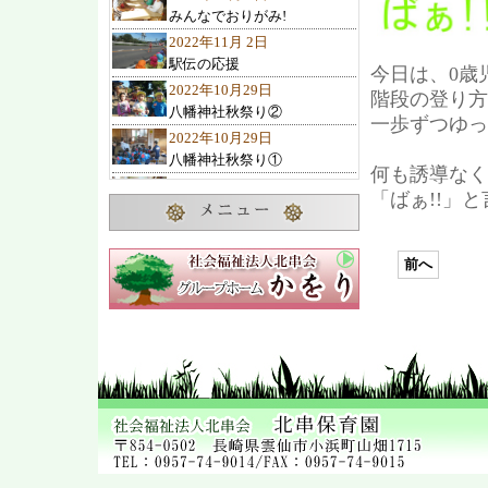
みんなでおりがみ!
2022年11月 2日
駅伝の応援
今日は、0歳
2022年10月29日
階段の登り方
八幡神社秋祭り②
一歩ずつゆっ
2022年10月29日
八幡神社秋祭り①
何も誘導なく
2022年10月27日
「ばぁ!!」
10月のお誕生会
2022年10月23日
諏訪の池神社秋祭り
前へ
2022年10月22日
ひまわりクラブ 遠足
2022年10月19日
交通教室
2022年10月 7日
2歳児1歳児の遊び
2022年10月 4日
可愛い子み～つけた
2022年10月 1日