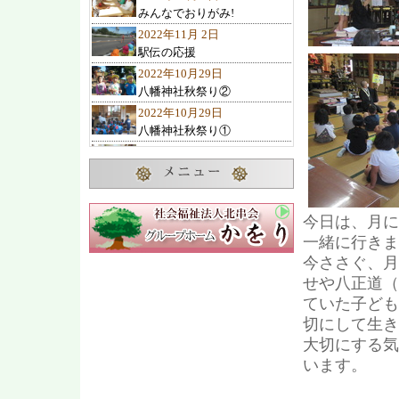
みんなでおりがみ!
2022年11月 2日
駅伝の応援
2022年10月29日
八幡神社秋祭り②
2022年10月29日
八幡神社秋祭り①
2022年10月27日
10月のお誕生会
2022年10月23日
諏訪の池神社秋祭り
今日は、月に
2022年10月22日
一緒に行きま
ひまわりクラブ 遠足
今ささぐ、月
2022年10月19日
せや八正道（
交通教室
ていた子ども
2022年10月 7日
切にして生き
2歳児1歳児の遊び
大切にする気
2022年10月 4日
います。
可愛い子み～つけた
2022年10月 1日